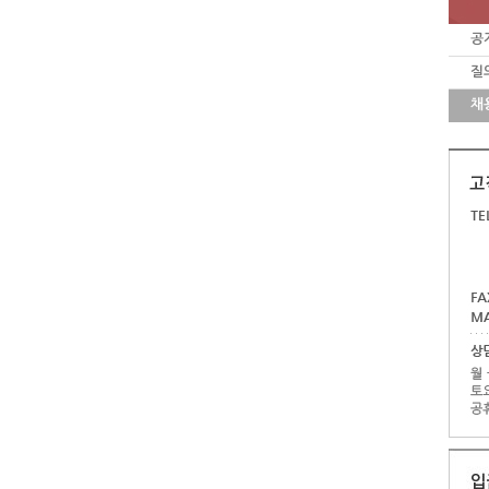
공
질
채